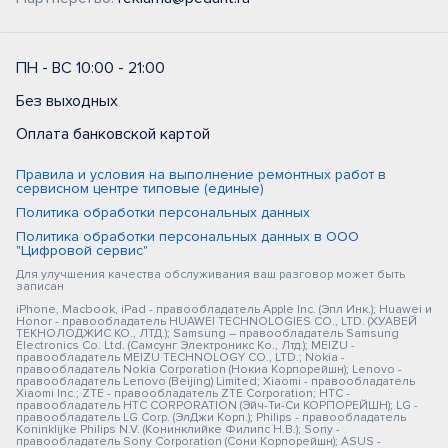
ПН - ВС 10:00 - 21:00
Без выходных
Оплата банковской картой
Правила и условия на выполнение ремонтных работ в
сервисном центре типовые (единые)
Политика обработки персональных данных
Политика обработки персональных данных в ООО
"Цифровой сервис"
Для улучшения качества обслуживания ваш разговор может быть
записан
iPhone, Macbook, iPad - правообладатель Apple Inc. (Эпл Инк.); Huawei и
Honor - правообладатель HUAWEI TECHNOLOGIES CO., LTD. (ХУАВЕЙ
ТЕКНОЛОДЖИС КО., ЛТД.); Samsung – правообладатель Samsung
Electronics Co. Ltd. (Самсунг Электроникс Ко., Лтд.); MEIZU -
правообладатель MEIZU TECHNOLOGY CO., LTD.; Nokia -
правообладатель Nokia Corporation (Нокиа Корпорейшн); Lenovo -
правообладатель Lenovo (Beijing) Limited; Xiaomi - правообладатель
Xiaomi Inc.; ZTE - правообладатель ZTE Corporation; HTC -
правообладатель HTC CORPORATION (Эйч-Ти-Си КОРПОРЕЙШН); LG -
правообладатель LG Corp. (ЭлДжи Корп.); Philips - правообладатель
Koninklijke Philips N.V. (Конинклийке Филипс Н.В.); Sony -
правообладатель Sony Corporation (Сони Корпорейшн); ASUS -