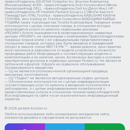
правообладатель ASUSTeK Computer Inc. (Асустек Компьютер
Инкорпорейшн); ACER - правообладатель Acer Incorporated (Эйсер
Инкорпорейтед); DELL - правообладатель Dell Inc.(Делл Инк.); HP -
правообладатель HP Hewlett-Packard Group LLC (ЭйчПи Хьюлетт
Паккард Груп ЛЛК); Toshiba - правообладатель KABUSHIKI KAISHA
TOSHIBA, also trading as Toshiba Corporation (КАБУШИКИ КАЙША
ТОШИБА также торгующая как Тосиба Корпорейшн). Товарные знаки
используется с целью описания товара, в отношении которых
производятся услуги по ремонту сервисными центрами
«PEDANT».Услуги оказываются в неавторизованных сервисных
центрах «PEDANT», не связанными с компаниями Правообладателями
товарных знаков и/или с ее официальными представителями в
отношении товаров, которые уже были введены в гражданский
оборот в смысле статьи 1487 ГК РФ ** - время ремонта, срок гарантии
могут меняться в зависимости от модели устройства и сложности
проводимых работ Информация о соответствующих моделях и
комплектациях и их наличии, ценах, возможных выгодах и условиях
приобретения доступна в сервисных центрах Pedant.ru. Не является
публичной офертой. Оферта на сервисное обслуживание
Застрахованного имущества
— СЦ не является уполномоченной организацией продавца,
импортера, изготовителя.
— СЦ "Педант" не является авторизованным сервис центром.
— Обозначение используется не с целью индивидуализации
соответствующих услуг по ремонту и введения посетителей в
заблуждение, а с целью информирования потребителей о
предоставляемых услугах в отношении техники правообладателей.
Вся информация на сайте носит исключительно информационный
характер.
© 2026 pedant-korolev.ru
Любое использование либо копирование материалов сайта,
элементов дизайна и оформления не допускается.