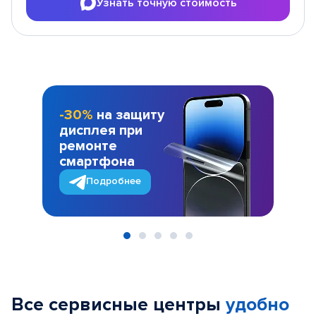
Узнать точную стоимость
-30%
на защиту
дисплея при
ремонте
смартфона
Подробнее
Item
1
of
Все сервисные центры
удобно
5