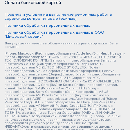
Оплата банковской картой
Правила и условия на выполнение ремонтных работ в
сервисном центре типовые (единые)
Политика обработки персональных данных
Политика обработки персональных данных в ООО
"Цифровой сервис"
Для улучшения качества обслуживания ваш разговор может быть
записан
iPhone, Macbook, iPad - правообладатель Apple Inc. (Эпл Инк.); Huawei и
Honor - правообладатель HUAWEI TECHNOLOGIES CO., LTD. (ХУАВЕЙ
ТЕКНОЛОДЖИС КО., ЛТД.); Samsung – правообладатель Samsung
Electronics Co. Ltd. (Самсунг Электроникс Ко., Лтд.); MEIZU -
правообладатель MEIZU TECHNOLOGY CO., LTD.; Nokia -
правообладатель Nokia Corporation (Нокиа Корпорейшн); Lenovo -
правообладатель Lenovo (Beijing) Limited; Xiaomi - правообладатель
Xiaomi Inc.; ZTE - правообладатель ZTE Corporation; HTC -
правообладатель HTC CORPORATION (Эйч-Ти-Си КОРПОРЕЙШН); LG -
правообладатель LG Corp. (ЭлДжи Корп.); Philips - правообладатель
Koninklijke Philips N.V. (Конинклийке Филипс Н.В.); Sony -
правообладатель Sony Corporation (Сони Корпорейшн); ASUS -
правообладатель ASUSTeK Computer Inc. (Асустек Компьютер
Инкорпорейшн); ACER - правообладатель Acer Incorporated (Эйсер
Инкорпорейтед); DELL - правообладатель Dell Inc.(Делл Инк.); HP -
правообладатель HP Hewlett-Packard Group LLC (ЭйчПи Хьюлетт
Паккард Груп ЛЛК); Toshiba - правообладатель KABUSHIKI KAISHA
TOSHIBA, also trading as Toshiba Corporation (КАБУШИКИ КАЙША
ТОШИБА также торгующая как Тосиба Корпорейшн). Товарные знаки
используется с целью описания товара, в отношении которых
производятся услуги по ремонту сервисными центрами
«PEDANT».Услуги оказываются в неавторизованных сервисных